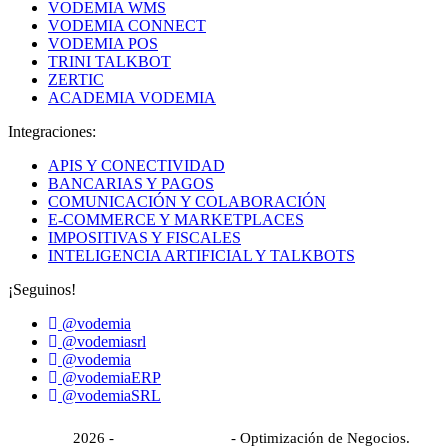
VODEMIA WMS
VODEMIA CONNECT
VODEMIA POS
TRINI TALKBOT
ZERTIC
ACADEMIA VODEMIA
Integraciones:
APIS Y CONECTIVIDAD
BANCARIAS Y PAGOS
COMUNICACIÓN Y COLABORACIÓN
E-COMMERCE Y MARKETPLACES
IMPOSITIVAS Y FISCALES
INTELIGENCIA ARTIFICIAL Y TALKBOTS
¡Seguinos!
@vodemia
@vodemiasrl
@vodemia
@vodemiaERP
@vodemiaSRL
2026 -
Vodemia S.R.L.®
- Optimización de Negocios.