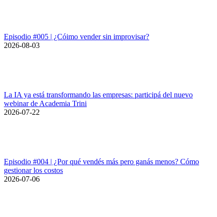
Episodio #005 | ¿Cóimo vender sin improvisar?
2026-08-03
La IA ya está transformando las empresas: participá del nuevo
webinar de Academia Trini
2026-07-22
Episodio #004 | ¿Por qué vendés más pero ganás menos? Cómo
gestionar los costos
2026-07-06