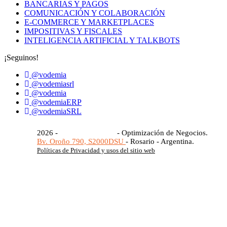
BANCARIAS Y PAGOS
COMUNICACIÓN Y COLABORACIÓN
E-COMMERCE Y MARKETPLACES
IMPOSITIVAS Y FISCALES
INTELIGENCIA ARTIFICIAL Y TALKBOTS
¡Seguinos!
@vodemia
@vodemiasrl
@vodemia
@vodemiaERP
@vodemiaSRL
2026 -
Vodemia S.R.L.®
- Optimización de Negocios.
Bv. Oroño 790, S2000DSU
- Rosario - Argentina.
Políticas de Privacidad y usos del sitio web