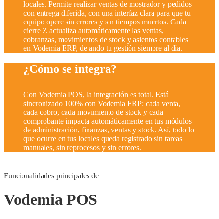
locales. Permite realizar ventas de mostrador y pedidos
con entrega diferida, con una interfaz clara para que tu
equipo opere sin errores y sin tiempos muertos.
Cada
cierre Z actualiza automáticamente las ventas,
cobranzas, movimientos de stock y asientos contables
en Vodemia ERP, dejando tu gestión siempre al día.
¿Cómo se integra?
Con Vodemia POS, la integración es total. Está
sincronizado 100% con Vodemia ERP: cada venta,
cada cobro, cada movimiento de stock y cada
comprobante impacta automáticamente en tus módulos
de administración, finanzas, ventas y stock. Así, todo lo
que ocurre en tus locales queda registrado sin tareas
manuales, sin reprocesos y sin errores.
Funcionalidades principales de
Vodemia POS