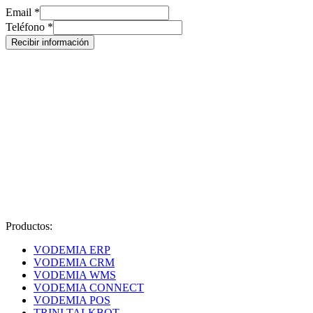
Teléfono
Email
*
Email
Teléfono
*
Recibir información
Productos:
VODEMIA ERP
VODEMIA CRM
VODEMIA WMS
VODEMIA CONNECT
VODEMIA POS
TRINI TALKBOT