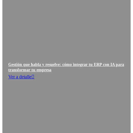
Gestión que habla y resuelve: cómo integrar tu ERP con IA para
transformar tu empresa
Ver a detalle