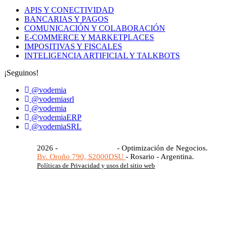
APIS Y CONECTIVIDAD
BANCARIAS Y PAGOS
COMUNICACIÓN Y COLABORACIÓN
E-COMMERCE Y MARKETPLACES
IMPOSITIVAS Y FISCALES
INTELIGENCIA ARTIFICIAL Y TALKBOTS
¡Seguinos!
@vodemia
@vodemiasrl
@vodemia
@vodemiaERP
@vodemiaSRL
2026 -
Vodemia S.R.L.®
- Optimización de Negocios.
Bv. Oroño 790, S2000DSU
- Rosario - Argentina.
Políticas de Privacidad y usos del sitio web